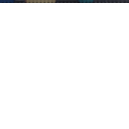
Because it´s 2018! Immer mehr Auftraggeber setzen eigene
Adserver bei der Ausspielung ihrer Online Kampagnen ein.
Das wirkt auf den ersten Blick wie ein unnötiger
Zusatzaufwand, macht aber viel Sinn.
Zumeist sind ja bereits zwei Adserver im Einsatz: Der, der
Mediaagentur und der des Publishers. Auf beiden wird
Werbung ausgespielt. Vorneweg, die wichtigsten Infos zum
Thema Adserver findet Ihr kompakt
hier
:
Wir stellen mal den Gedanken in den Raum: Vielleicht
braucht es den Adserver der Mediaagentur nicht, wenn ein
eigener im Einsatz ist. Was könnten die Vorteile sein: