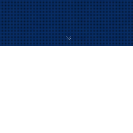
Apple zeigte gestern, wie „Services“ geht und liefert ein
Lehrstück zum Thema Positionierung ab! Apple sagt, dass
seine Dienste ihre digitalen Grenzen respektieren – und
möchte sichergehen, dass sie es wissen und verstanden
haben.
Ein Lehrstück, wie man sich in Zeiten der
Diskussion über
Themen wie Sicherheit, Datenschutz und Privatsphäre als